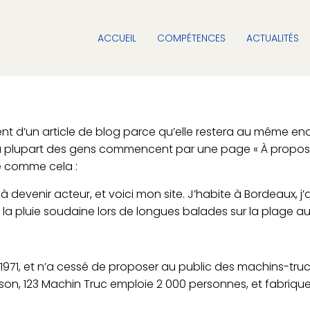
ACCUEIL
COMPÉTENCES
ACTUALITÉS
ent d’un article de blog parce qu’elle restera au même en
La plupart des gens commencent par une page « À propos » q
e comme cela :
à devenir acteur, et voici mon site. J’habite à Bordeaux, j’a
 la pluie soudaine lors de longues balades sur la plage au
1971, et n’a cessé de proposer au public des machins-trucs
 123 Machin Truc emploie 2 000 personnes, et fabrique t