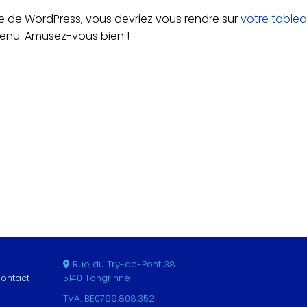
rice de WordPress, vous devriez vous rendre sur
votre table
tenu. Amusez-vous bien !
Rue du Try-de-Pont 38
ontact
5140 Tongrinne
TVA: BE0799.808.352