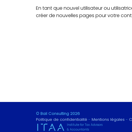
En tant que nouvel utilisateur ou utilisat
créer de nouvelles pages pour votre con
© Bail Consulting 2026
Politique de confidentialité
Mentions légales
C
Institute for Tax Advisors
& Accountants