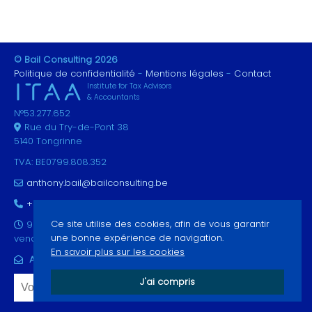
© Bail Consulting 2026
Politique de confidentialité
Mentions légales
Contact
Institute for Tax Advisors
& Accountants
N°53.277.652
Rue du Try-de-Pont 38
5140 Tongrinne
TVA: BE0799.808.352
anthony.bail@bailconsulting.be
+32 491 59 72 86
Ce site utilise des cookies, afin de vous garantir
9 à 12h & 13 à 17h du lundi au
une bonne expérience de navigation.
vendredi
En savoir plus sur les cookies
ABONNEZ-VOUS À NOTRE NEWSLETTER
J'ai compris